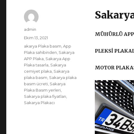
Sakarya
Yazar
admin
MÜHÜRLÜ APP 
Yayın
Ekim 13, 2021
tarihi
Etiketler
akarya Plaka basım
,
App
PLEKSİ PLAKAL
Plaka sahibinden
,
Sakarya
APP Plaka
,
Sakarya App
Plaka tasarla
,
Sakarya
MOTOR PLAKAS
cemiyet plaka
,
Sakarya
plaka basım
,
Sakarya plaka
basım ücreti
,
Sakarya
Plaka Basım yerleri
,
Sakarya plaka fiyatları
,
Sakarya Plakacı