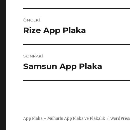
Yazı
ÖNCEKI
gezinmesi
Rize App Plaka
Önceki
yazı:
SONRAKI
Samsun App Plaka
Sonraki
yazı:
App Plaka – Mühürlü App Plaka ve Plakalık
WordPress