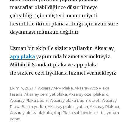
masraflar olabildiğince düşürülmeye
çalışıldığı için müşteri memnuniyeti
kesinlikle ikinci plana atıldığı için uzun süre
dayanması mümkün değildir.
Uzman bir ekip ile sizlere yıllardır Aksaray
app plaka
yapımında hizmet vermekteyiz.
Mühürlü Standart plaka ve app plaka
ile sizlere özel fiyatlarla hizmet vermekteyiz
Yayın
Etiketler
Ekim 17, 2021
Aksaray APP Plaka
,
Aksaray App Plaka
tarihi
tasarla
,
Aksaray cemiyet plaka
,
Aksaray özel plakalık
,
Aksaray Plaka basım
,
Aksaray plaka basım ücreti
,
Aksaray
Plaka Basım yerleri
,
Aksaray plaka fiyatları
,
Aksaray Plakacı
,
Aksaray
Aksaray pleksi plakalık
,
App Plaka sahibinden
bir yorum
App
yapın
Plaka
için