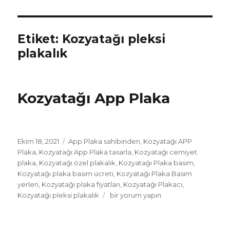
Etiket:
Kozyatağı pleksi
plakalık
Kozyatağı App Plaka
Yayın
Etiketler
Ekim 18, 2021
App Plaka sahibinden
,
Kozyatağı APP
tarihi
Plaka
,
Kozyatağı App Plaka tasarla
,
Kozyatağı cemiyet
plaka
,
Kozyatağı özel plakalık
,
Kozyatağı Plaka basım
,
Kozyatağı plaka basım ücreti
,
Kozyatağı Plaka Basım
yerleri
,
Kozyatağı plaka fiyatları
,
Kozyatağı Plakacı
,
Kozyatağı
Kozyatağı pleksi plakalık
bir yorum yapın
App
Plaka
için