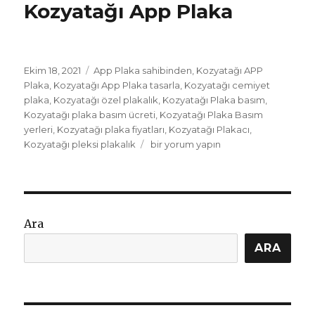
Kozyatağı App Plaka
Yayın
Etiketler
Ekim 18, 2021
App Plaka sahibinden
,
Kozyatağı APP
tarihi
Plaka
,
Kozyatağı App Plaka tasarla
,
Kozyatağı cemiyet
plaka
,
Kozyatağı özel plakalık
,
Kozyatağı Plaka basım
,
Kozyatağı plaka basım ücreti
,
Kozyatağı Plaka Basım
yerleri
,
Kozyatağı plaka fiyatları
,
Kozyatağı Plakacı
,
Kozyatağı
Kozyatağı pleksi plakalık
bir yorum yapın
App
Plaka
için
Ara
ARA