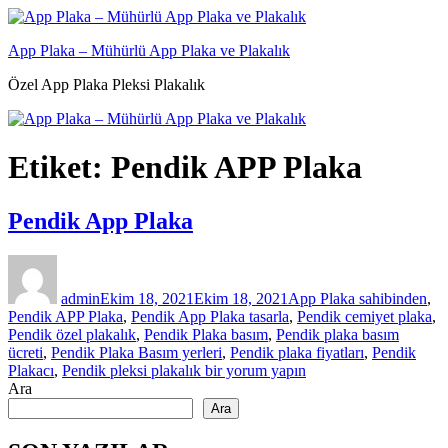
İçeriğe
geç
App Plaka – Mühürlü App Plaka ve Plakalık
Özel App Plaka Pleksi Plakalık
Etiket:
Pendik APP Plaka
Pendik App Plaka
Yazar
Yayın
Etiketler
tarihi
admin
Ekim 18, 2021
Ekim 18, 2021
App Plaka sahibinden
,
Pendik APP Plaka
,
Pendik App Plaka tasarla
,
Pendik cemiyet plaka
,
Pendik özel plakalık
,
Pendik Plaka basım
,
Pendik plaka basım
ücreti
,
Pendik Plaka Basım yerleri
,
Pendik plaka fiyatları
,
Pendik
Pendik
Plakacı
,
Pendik pleksi plakalık
bir yorum yapın
App
Ara
Plaka
Ara
için