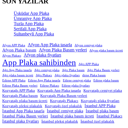
SON YAZILAR
Üsküdar App Plaka
Ümraniye App Plaka
Tuzla App Plaka
Şerifali App Plaka
Sultanbeyli App Plaka
Afyon App Plaka tasarla
Afyon APP Plaka
Afyon cemiyet plaka
Afyon Plaka Basım yerleri
Afyon Plaka basım
Afyon plaka basım ücreti
Afyon plaka fiyatları
Afyon Plakacı
App Plaka sahibinden
Ağrı APP Plaka
Ağrı App Plaka tasarla
Ağrı cemiyet plaka
Ağrı Plaka basım
Ağrı Plaka Basım yerleri
Ağrı plaka basım ücreti
Ağrı Plakacı
Ağrı plaka fiyatları
dirne Plaka basım
Edirne APP Plaka
Edirne App Plaka tasarla
Edirne cemiyet plaka
Edirne plaka basım
Edirne Plaka Basım yerleri
Edirne Plakacı
Edirne plaka fiyatları
Kozyatağı APP Plaka
Kozyatağı App Plaka tasarla
Kozyatağı cemiyet plaka
Kozyatağı Plaka basım
Kozyatağı Plaka Basım yerleri
Kozyatağı plaka basım ücreti
Kozyatağı Plakacı
Kozyatağı plaka fiyatları
İstanbul APP Plaka
Kozyatağı pleksi plakalık
Kozyatağı özel plakalık
İstanbul App Plaka tasarla
İstanbul cemiyet plaka
İstanbul plaka basım
İstanbul Plaka Basım yerleri
İstanbul plaka basım ücreti
İstanbul Plakacı
İstanbul plaka fiyatları
İstanbul pleksi plakalık
İstanbul özel plakalık