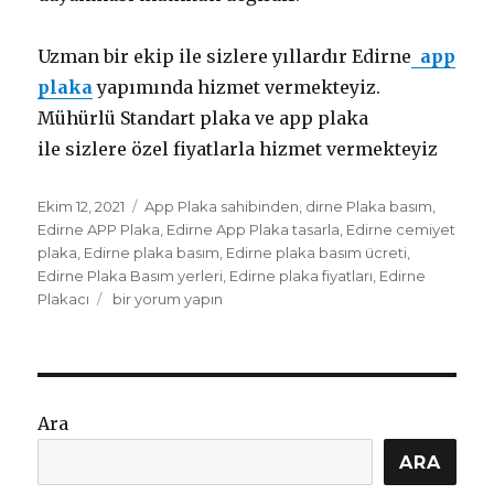
Uzman bir ekip ile sizlere yıllardır Edirne
app
plaka
yapımında hizmet vermekteyiz.
Mühürlü Standart plaka ve app plaka
ile sizlere özel fiyatlarla hizmet vermekteyiz
Yayın
Etiketler
Ekim 12, 2021
App Plaka sahibinden
,
dirne Plaka basım
,
tarihi
Edirne APP Plaka
,
Edirne App Plaka tasarla
,
Edirne cemiyet
plaka
,
Edirne plaka basım
,
Edirne plaka basım ücreti
,
Edirne Plaka Basım yerleri
,
Edirne plaka fiyatları
,
Edirne
Edirne
Plakacı
bir yorum yapın
App
Plaka
için
Ara
ARA