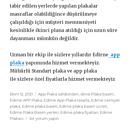
tabir edilen yerlerde yapılan plakalar
masraflar olabildiğince düşürülmeye
çalışıldığı için müşteri memnuniyeti
kesinlikle ikinci plana atıldığı için uzun süre
dayanması mümkün değildir.
Uzman bir ekip ile sizlere yıllardır Edirne
app
plaka
yapımında hizmet vermekteyiz.
Mühürlü Standart plaka ve app plaka
ile sizlere özel fiyatlarla hizmet vermekteyiz
Yayın
Etiketler
Ekim 12, 2021
App Plaka sahibinden
,
dirne Plaka basım
,
tarihi
Edirne APP Plaka
,
Edirne App Plaka tasarla
,
Edirne cemiyet
plaka
,
Edirne plaka basım
,
Edirne plaka basım ücreti
,
Edirne Plaka Basım yerleri
,
Edirne plaka fiyatları
,
Edirne
Edirne
Plakacı
bir yorum yapın
App