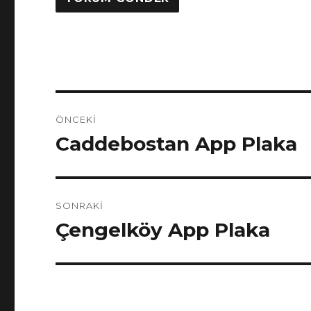
Yazı
ÖNCEKI
gezinmesi
Caddebostan App Plaka
Önceki
yazı:
SONRAKI
Çengelköy App Plaka
Sonraki
yazı: