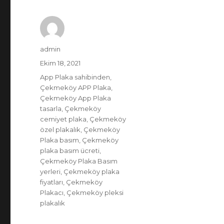
Yazar
admin
Yayın
Ekim 18, 2021
tarihi
Etiketler
App Plaka sahibinden
,
Çekmeköy APP Plaka
,
Çekmeköy App Plaka
tasarla
,
Çekmeköy
cemiyet plaka
,
Çekmeköy
özel plakalık
,
Çekmeköy
Plaka basım
,
Çekmeköy
plaka basım ücreti
,
Çekmeköy Plaka Basım
yerleri
,
Çekmeköy plaka
fiyatları
,
Çekmeköy
Plakacı
,
Çekmeköy pleksi
plakalık