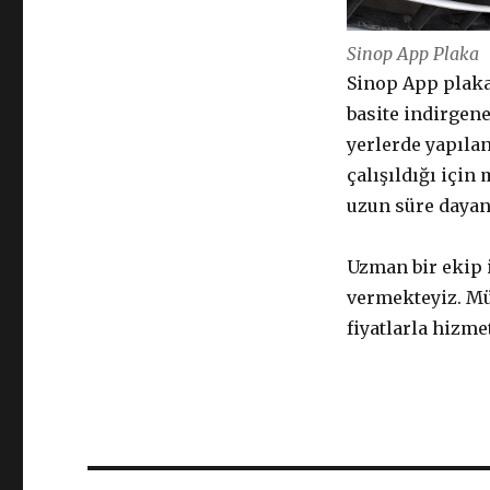
Sinop App Plaka
Sinop App plaka
basite indirgene
yerlerde yapıla
çalışıldığı için
uzun süre daya
Uzman bir ekip i
vermekteyiz. Müh
fiyatlarla hizm