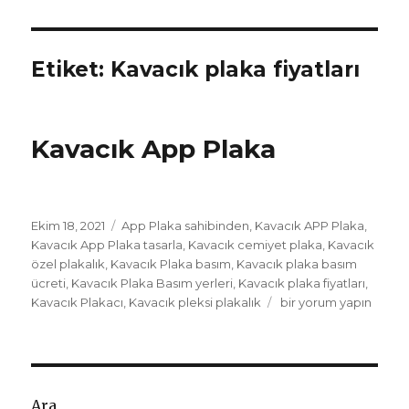
Etiket:
Kavacık plaka fiyatları
Kavacık App Plaka
Yayın
Etiketler
Ekim 18, 2021
App Plaka sahibinden
,
Kavacık APP Plaka
,
tarihi
Kavacık App Plaka tasarla
,
Kavacık cemiyet plaka
,
Kavacık
özel plakalık
,
Kavacık Plaka basım
,
Kavacık plaka basım
ücreti
,
Kavacık Plaka Basım yerleri
,
Kavacık plaka fiyatları
,
Kavacık
Kavacık Plakacı
,
Kavacık pleksi plakalık
bir yorum yapın
App
Plaka
için
Ara