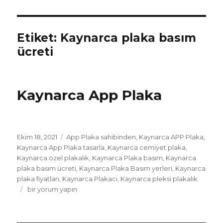
Etiket:
Kaynarca plaka basım
ücreti
Kaynarca App Plaka
Yayın
Etiketler
Ekim 18, 2021
App Plaka sahibinden
,
Kaynarca APP Plaka
,
tarihi
Kaynarca App Plaka tasarla
,
Kaynarca cemiyet plaka
,
Kaynarca özel plakalık
,
Kaynarca Plaka basım
,
Kaynarca
plaka basım ücreti
,
Kaynarca Plaka Basım yerleri
,
Kaynarca
plaka fiyatları
,
Kaynarca Plakacı
,
Kaynarca pleksi plakalık
Kaynarca
bir yorum yapın
App
Plaka
için