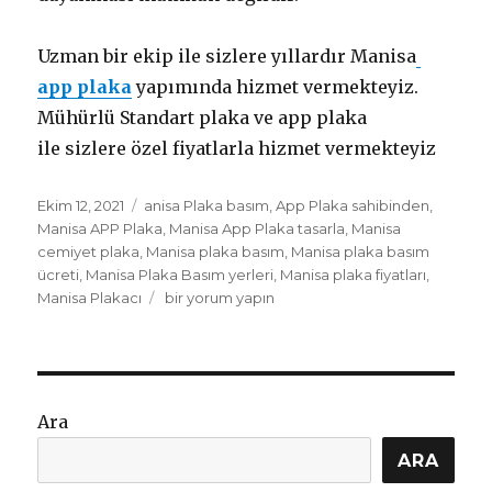
Uzman bir ekip ile sizlere yıllardır Manisa
app plaka
yapımında hizmet vermekteyiz.
Mühürlü Standart plaka ve app plaka
ile sizlere özel fiyatlarla hizmet vermekteyiz
Yayın
Etiketler
Ekim 12, 2021
anisa Plaka basım
,
App Plaka sahibinden
,
tarihi
Manisa APP Plaka
,
Manisa App Plaka tasarla
,
Manisa
cemiyet plaka
,
Manisa plaka basım
,
Manisa plaka basım
ücreti
,
Manisa Plaka Basım yerleri
,
Manisa plaka fiyatları
,
Manisa
Manisa Plakacı
bir yorum yapın
App
Plaka
için
Ara
ARA