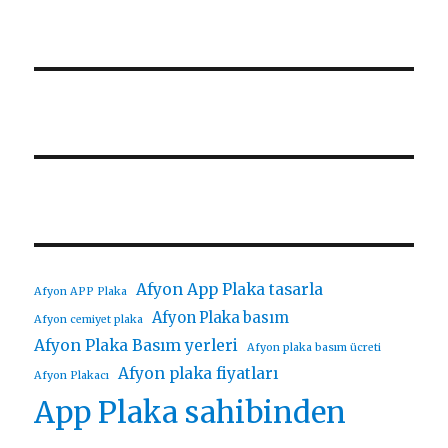
Afyon App Plaka tasarla
Afyon APP Plaka
Afyon Plaka basım
Afyon cemiyet plaka
Afyon Plaka Basım yerleri
Afyon plaka basım ücreti
Afyon plaka fiyatları
Afyon Plakacı
App Plaka sahibinden