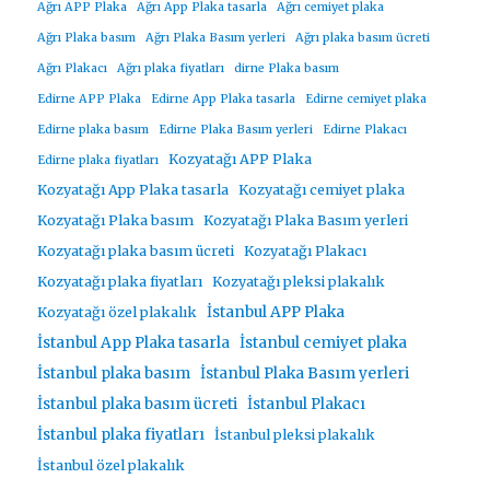
Ağrı APP Plaka
Ağrı App Plaka tasarla
Ağrı cemiyet plaka
Ağrı Plaka basım
Ağrı Plaka Basım yerleri
Ağrı plaka basım ücreti
Ağrı Plakacı
Ağrı plaka fiyatları
dirne Plaka basım
Edirne APP Plaka
Edirne App Plaka tasarla
Edirne cemiyet plaka
Edirne plaka basım
Edirne Plaka Basım yerleri
Edirne Plakacı
Kozyatağı APP Plaka
Edirne plaka fiyatları
Kozyatağı App Plaka tasarla
Kozyatağı cemiyet plaka
Kozyatağı Plaka basım
Kozyatağı Plaka Basım yerleri
Kozyatağı plaka basım ücreti
Kozyatağı Plakacı
Kozyatağı plaka fiyatları
Kozyatağı pleksi plakalık
İstanbul APP Plaka
Kozyatağı özel plakalık
İstanbul App Plaka tasarla
İstanbul cemiyet plaka
İstanbul plaka basım
İstanbul Plaka Basım yerleri
İstanbul plaka basım ücreti
İstanbul Plakacı
İstanbul plaka fiyatları
İstanbul pleksi plakalık
İstanbul özel plakalık